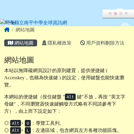
花蓮縣立南平中學全球資訊網
跳至主內容區
頁尾區域
主內容區域
Home
網站地圖
網站地圖
隱私權政策
用戶資料刪除方法
網站地圖
本站以無障礙網頁設計的原則建置，提供便捷鍵 (
Accesskey，也稱為快速鍵 ) 的設定，使用鍵盤也能快速瀏
覽。
本網站的便捷鍵（按住鍵盤 "
鍵"不放，再按 "英文字
Alt
母鍵"，不同瀏覽器快速鍵觸發方式略有不同請參考下
方），由上而下設定如下：
◎
+
：導覽工具列。
Alt
U
◎
+
：左邊區域，包含網頁左方各種功能區塊。
Alt
L