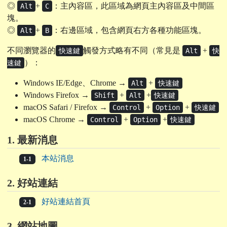
◎
+
：主內容區，此區域為網頁主內容區及中間區
Alt
C
塊。
◎
+
：右邊區域，包含網頁右方各種功能區塊。
Alt
B
不同瀏覽器的
觸發方式略有不同（常見是
+
快速鍵
Alt
快
）：
速鍵
Windows IE/Edge、Chrome →
+
Alt
快速鍵
Windows Firefox →
+
+
Shift
Alt
快速鍵
macOS Safari / Firefox →
+
+
Control
Option
快速鍵
macOS Chrome →
+
+
Control
Option
快速鍵
1. 最新消息
本站消息
1-1
2. 好站連結
好站連結首頁
2-1
3. 網站地圖