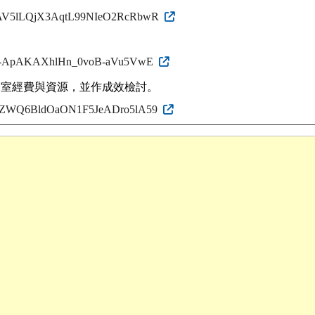
TQXEKAV5lLQjX3AqtL99NIeO2RcRbwR
r6Ymu25-ApAKAXhlHn_0voB-aVu5VwE
處室經費與資源，並作成效檢討。
12CKJHZWQ6BldOaON1F5JeADro5lA59