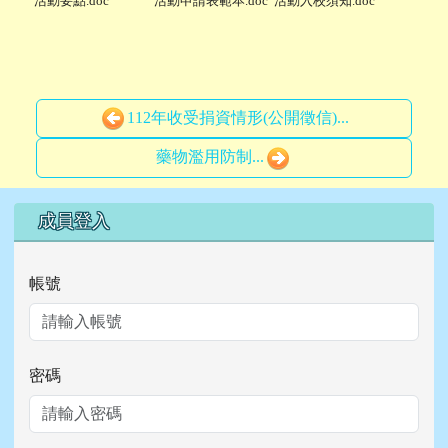
活動要點.doc
活動申請表範本.doc
活動入校須知.doc
112年收受捐資情形(公開徵信)...
藥物濫用防制...
右邊區域內容
成員登入
帳號
密碼