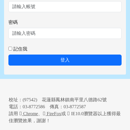
密碼
記住我
登入
頁尾區域內容
校址：(97542) 花蓮縣鳳林鎮南平里八德路62號
電話：03-8772586 傳真：03-8772587
請用
Chrome
、
FireFox
或
IE10.0瀏覽器以上獲得最
佳瀏覽效果，謝謝！