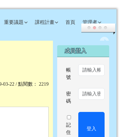
重要議題
課程計畫
首頁
管理者
右邊區域內容
成員登入
帳
號
19-03-22 / 點閱數： 2219
密
碼
記
登入
住