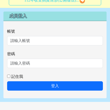
112年收受捐資情形(公開徵信)...
右邊區域內容
成員登入
帳號
密碼
記住我
登入