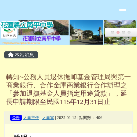
花蓮縣立南平中學全球資訊網
跳至主內容區
頁尾區域
主內容區域
本站消息
轉知~公務人員退休撫卹基金管理局與第一
商業銀行、合作金庫商業銀行合作辦理之
「參加退撫基金人員指定用途貸款」，延
長申請期限至民國115年12月31日止
公告
人事主任
-
人事室
| 2025-01-15 | 點閱數： 406