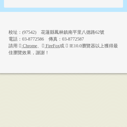
頁尾區域內容
校址：(97542) 花蓮縣鳳林鎮南平里八德路62號
電話：03-8772586 傳真：03-8772587
請用
Chrome
、
FireFox
或
IE10.0瀏覽器以上獲得最
佳瀏覽效果，謝謝！