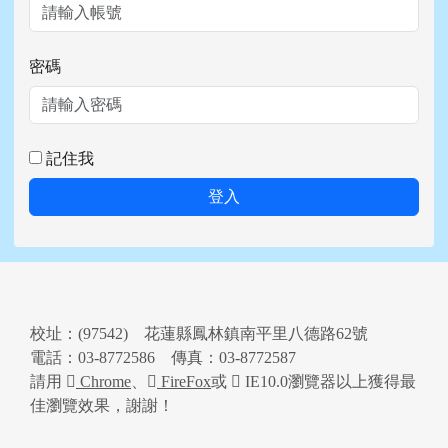
密碼
記住我
登入
頁尾區域內容
校址：(97542) 花蓮縣鳳林鎮南平里八德路62號
電話：03-8772586 傳真：03-8772587
請用
Chrome
、
FireFox
或
IE10.0瀏覽器以上獲得最
佳瀏覽效果，謝謝！