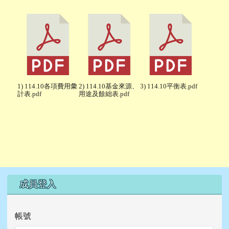
1) 114.10各項費用彙
2) 114.10基金來源、
3) 114.10平衡表.pdf
計表.pdf
用途及餘絀表.pdf
右邊區域內容
成員登入
帳號