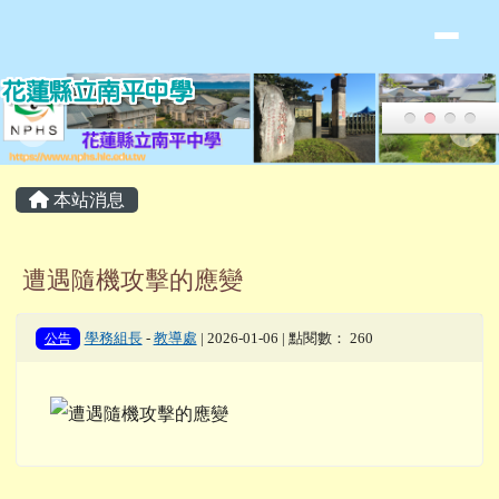
花蓮縣立南平中學全球資訊網
跳至主內容區
頁尾區域
主內容區域
本站消息
遭遇隨機攻擊的應變
公告
學務組長
-
教導處
| 2026-01-06 | 點閱數： 260