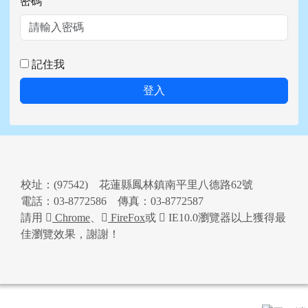
密碼
記住我
登入
頁尾區域內容
校址：(97542) 花蓮縣鳳林鎮南平里八德路62號
電話：03-8772586 傳真：03-8772587
請用
Chrome
、
FireFox
或
IE10.0瀏覽器以上獲得最
佳瀏覽效果，謝謝！