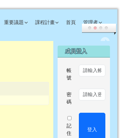
重要議題
課程計畫
首頁
管理者
右邊區域內容
成員登入
帳
號
密
碼
記
登入
住