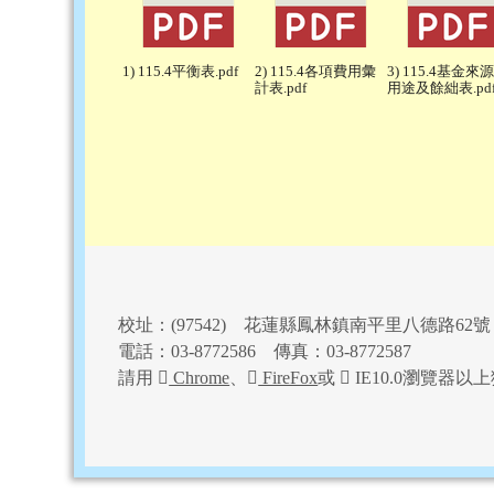
1) 115.4平衡表.pdf
2) 115.4各項費用彙
3) 115.4基金來
計表.pdf
用途及餘絀表.pd
頁尾區域內容
校址：(97542) 花蓮縣鳳林鎮南平里八德路62號
電話：03-8772586 傳真：03-8772587
請用
Chrome
、
FireFox
或
IE10.0瀏覽器