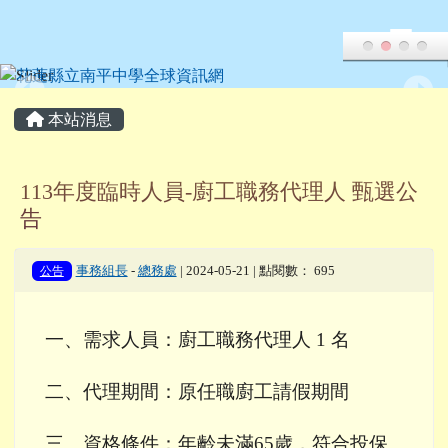
花蓮縣立南平中學全球資訊網
跳至主內容區
頁尾區域
主內容區域
本站消息
113年度臨時人員-廚工職務代理人 甄選公
告
公告
事務組長
-
總務處
| 2024-05-21 | 點閱數： 695
一、需求人員：廚工職務代理人 1 名
二、代理期間：原任職廚工請假期間
三、資格條件：年齡未滿
65
歲，符合投保