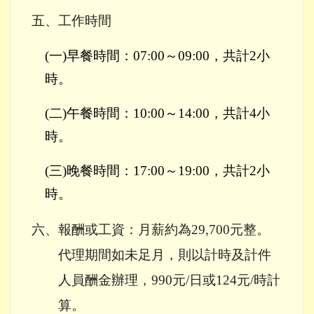
五、工作時間
(
一
)
早餐時間：
07:00
～
09:00
，共計
2
小
時。
(
二
)
午餐時間：
10:00
～
14:00
，共計
4
小
時。
(
三
)
晚餐時間：
17:00
～
19:00
，共計
2
小
時。
六、報酬或工資：月薪約為
29,700
元整。
代理期間如未足月，則以計時及計件
人員酬金辦理，
990
元
/
日或
124
元
/
時計
算。