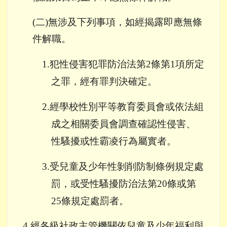
(
二
)
無涉及下列事項，如經揭露
即應無條
件解職。
1.
犯性侵害犯罪防治法第
2
條第
1
項所定
之罪，經有罪判決確定。
2.
經學校性別平等教育委員會或依法組
成之相關委員會調查確認性侵害、
性騷擾或性霸凌行為屬實者。
3.
受兒童及少年性剝削防制條例規定處
罰，或受性騷擾防治法第
20
條或第
25
條規定處罰者。
4.
經各級社政主管機關依兒童及少年福利與