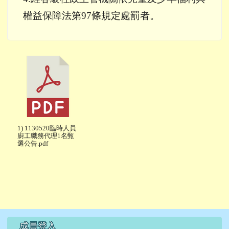
權益保障法第
97
條規定處罰者。
1) 1130520臨時人員
廚工職務代理1名甄
選公告.pdf
右邊區域內容
成員登入