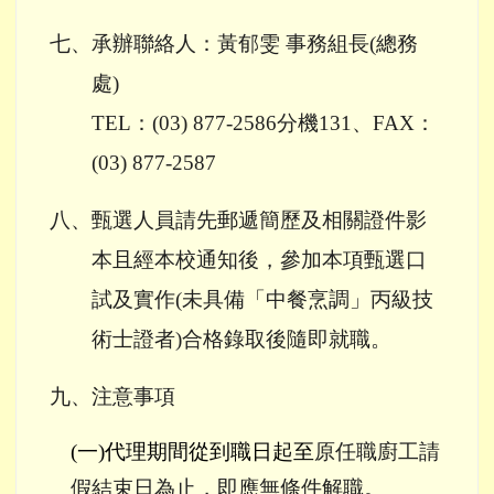
七、承辦聯絡人：黃郁雯 事務組長(總務
處)
TEL
：
(03) 877-2586
分機
131
、
FAX
：
(03) 877-2587
八、甄選人員請先郵遞簡歷及相關證件影
本且經本校通知後，參加本項甄選口
試及實作(未
具備「中餐烹調」丙級技
術士證者
)
合格錄取後隨即就職。
九、注意事項
(
一
)
代理期間從到職日起至
原任職廚工請
假結束日為止，即應無條件解職。