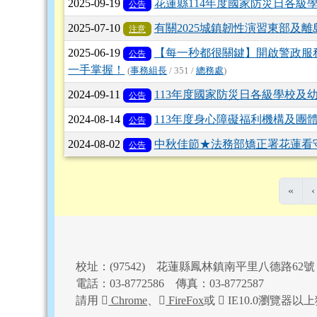
2025-09-19
花蓮縣114年度國家防災日各級
公告
2025-07-10
有關2025城鎮韌性演習東部及離島
注意
2025-06-19
【每一秒都很關鍵】開啟警政服務
公告
一手掌握！
(
事務組長
/ 351 /
總務處
)
2024-09-11
113年度國家防災日各級學校及
公告
2024-08-14
113年度身心障礙福利機構及團
公告
2024-08-02
中秋佳節★法務部矯正署花蓮看
公告
«
‹
頁尾區域內容
校址：(97542) 花蓮縣鳳林鎮南平里八德路62號
電話：03-8772586 傳真：03-8772587
請用
Chrome
、
FireFox
或
IE10.0瀏覽器