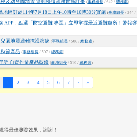
學校及幼兒園地震 避難掩護演練實施計畫
(
事務組長
/ 642 /
總務處
)
地區訂於114年7月18日上午10時至10時30分實施
(
事務組長
/ 344 /
 APP，點選「防空避難 專區」立即掌握最近避難處所！警報
幼兒園地震避難掩護演練
(
事務組長
/ 506 /
總務處
)
體秋節產品
(
事務組長
/ 507 /
總務處
)
守所-自營作業產品型錄
(
事務組長
/ 510 /
總務處
)
(目前頁次)
下一頁
最後頁
1
2
3
4
5
6
7
›
»
以上獲得最佳瀏覽效果，謝謝！