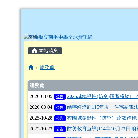
花蓮縣立南平中學全球資
跳至主內容區
頁尾區域
主內容區域
本站消息
回首頁
總務處
文章列表
總務處
2026-08-05
2026城鎮韌性(防空)演習將於115
公告
2026-03-04
函轉經濟部115年度「住宅家電
公告
2025-10-28
校園城鎮韌性（防空）疏散避難
公告
2025-10-23
防災教育宣導(114年10月23日 府教
公告