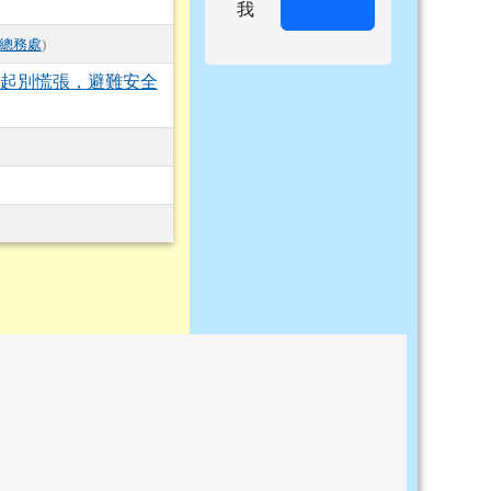
我
總務處
)
響起別慌張，避難安全