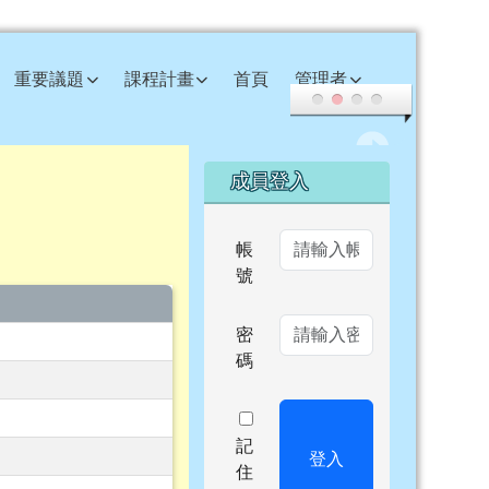
重要議題
課程計畫
首頁
管理者
右邊區域內容
成員登入
帳
號
密
碼
記
登入
住