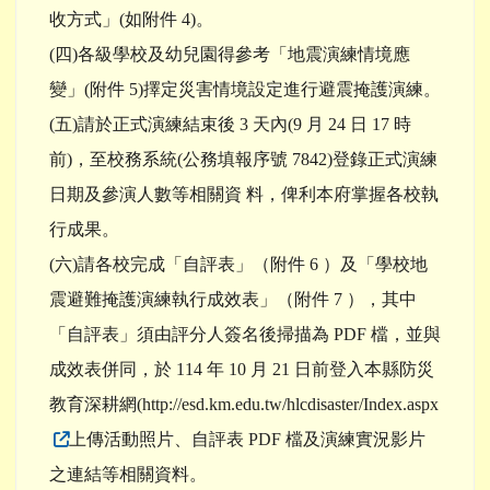
收方式」(如附件 4)。
(四)各級學校及幼兒園得參考「地震演練情境應
變」(附件 5)擇定災害情境設定進行避震掩護演練。
(五)請於正式演練結束後 3 天內(9 月 24 日 17 時
前)，至校務系統(公務填報序號 7842)登錄正式演練
日期及參演人數等相關資 料，俾利本府掌握各校執
行成果。
(六)請各校完成「自評表」（附件 6 ）及「學校地
震避難掩護演練執行成效表」（附件 7 ），其中
「自評表」須由評分人簽名後掃描為 PDF 檔，並與
成效表併同，於 114 年 10 月 21 日前登入本縣防災
教育深耕網(http://esd.km.edu.tw/hlcdisaster/Index.aspx
上傳活動照片、自評表 PDF 檔及演練實況影片
之連結等相關資料。