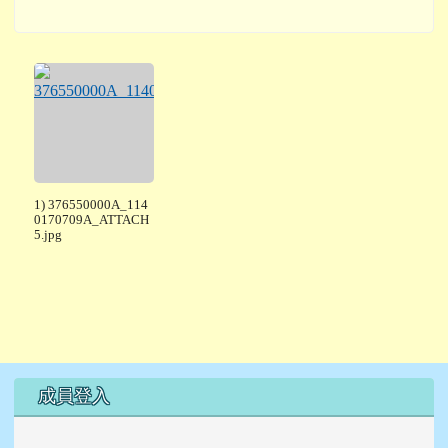
1) 376550000A_114
0170709A_ATTACH
5.jpg
右邊區域內容
成員登入