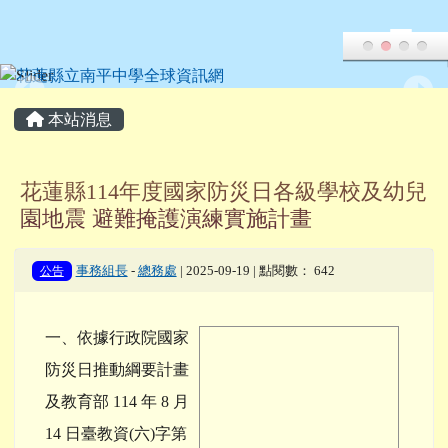
花蓮縣立南平中學全球資訊網
跳至主內容區
頁尾區域
主內容區域
本站消息
花蓮縣114年度國家防災日各級學校及幼兒
園地震 避難掩護演練實施計畫
公告
事務組長
-
總務處
| 2025-09-19 | 點閱數： 642
一、依據行政院國家
image
防災日推動綱要計畫
及教育部 114 年 8 月
14 日臺教資(六)字第