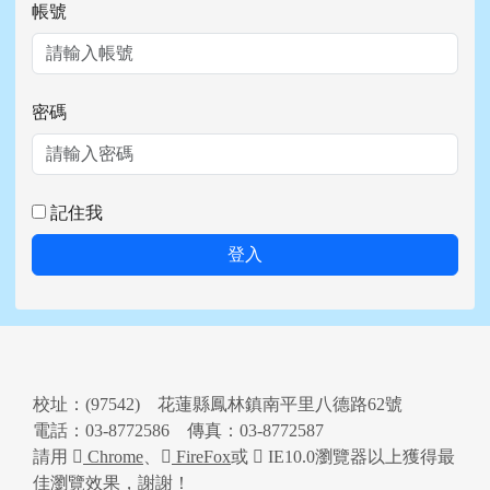
帳號
密碼
記住我
登入
頁尾區域內容
校址：(97542) 花蓮縣鳳林鎮南平里八德路62號
電話：03-8772586 傳真：03-8772587
請用
Chrome
、
FireFox
或
IE10.0瀏覽器以上獲得最
佳瀏覽效果，謝謝！