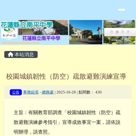
花蓮縣立南平中學全球資訊網
跳至主內容區
頁尾區域
主內容區域
本站消息
校園城鎮韌性（防空）疏散避難演練宣導
公告
事務組長
-
總務處
| 2025-10-28 | 點閱數： 430
主旨：有關教育部調查「校園城鎮韌性（防空）疏
散避難演練參考指引」宣導成效事宜一案，請依說
明辦理，請查照。