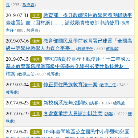
長
/ 235 /
教導處
)
2019-07-31
教育部「提升教師適性教學素養與輔助平
注意
臺建置計畫（因材網）」，請鼓勵貴校教師申請使用
(
教導
主任
/ 890 /
教導處
)
2019-07-16
教育部國民及學前教育署已建置「全國高
注意
級中等學校教學人力媒合平臺」
(
教導主任
/ 830 /
教導處
)
2019-07-15
[轉知]請貴校自行下載使用「十二年國民
注意
基本教育新舊課綱高級中等學校化學科必要性銜接教材」
檔案
(
教導主任
/ 806 /
教導處
)
2019-07-04
修正原住民族教育法一案
注意
(
教導主任
/ 746 /
教導處
)
2017-05-23
新校務系統無法開啟
注意
(
訪客
/ 1016 /
總務處
)
2017-05-19
各處室承辦人員請加以注意
注意
(
訪客
/ 1022 /
總
務處
)
2017-05-02
106年臺閩地區公立國民中小學暨幼兒園
注意