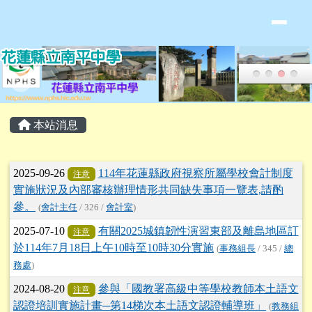
花蓮縣立南平中學全球資訊網
跳至主內容區
頁尾區域
主內容區域
本站消息
文章列表
2025-09-26
114年花蓮縣政府視察所屬學校會計制度
注意
實施狀況及內部審核辦理情形共同缺失事項一覽表,請酌
參。
(
會計主任
/ 326 /
會計室
)
2025-07-10
有關2025城鎮韌性演習東部及離島地區訂
注意
於114年7月18日上午10時至10時30分實施
(
事務組長
/ 345 /
總
務處
)
2024-08-20
參與「國教署高級中等學校教師本土語文
注意
認證培訓實施計畫─第14梯次本土語文認證輔導班」
(
教務組