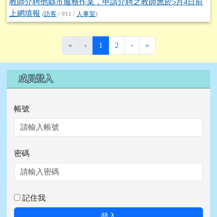
教師介聘他縣市服務作業，申請介聘之教師應於5月4日前
上網填報
(
訪客
/ 911 /
人事室
)
(目前頁次)
下一頁
最後頁
«
‹
1
2
›
»
右邊區域內容
成員登入
帳號
密碼
記住我
登入