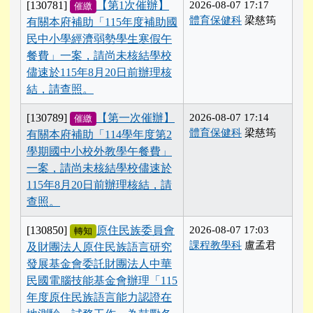
[130781]
【第1次催辦】
2026-08-07 17:17
催繳
體育保健科
梁慈筠
有關本府補助「115年度補助國
民中小學經濟弱勢學生寒假午
餐費」一案，請尚未核結學校
儘速於115年8月20日前辦理核
結，請查照。
[130789]
【第一次催辦】
2026-08-07 17:14
催繳
體育保健科
梁慈筠
有關本府補助「114學年度第2
學期國中小校外教學午餐費」
一案，請尚未核結學校儘速於
115年8月20日前辦理核結，請
查照。
[130850]
原住民族委員會
2026-08-07 17:03
轉知
課程教學科
盧孟君
及財團法人原住民族語言研究
發展基金會委託財團法人中華
民國電腦技能基金會辦理「115
年度原住民族語言能力認證在