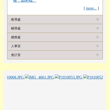
報，如附檔。
[
more...
]
教導處
輔導處
總務處
人事室
會計室
下中區域內容
photo-24
photo-18
phot