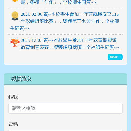
展，榮獲「佳作」，全校師生同賀~~
2026-02-06 賀~本校學生參加「花蓮縣勝安宮115
年彩繪燈籠比賽」，榮獲第三名與佳作，全校師
生同賀~~
2025-12-03 賀~~本校學生參加114年花蓮縣能源
教育創意競賽，榮獲多項獎項，全校師生同賀~~
more...
右邊區域內容
成員登入
帳號
密碼