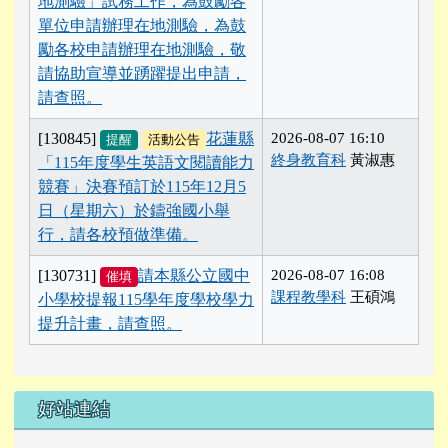
地測驗」試務工作，為鼓勵各
單位申請辦理在地測驗，為鼓
勵各校申請辦理在地測驗，敬
請協助宣導並踴躍提出申請，
請查照。
[130845]
花蓮縣
2026-08-07 16:10
提醒
活動公告
終身教育科
黃淑惠
「115年度學生英語文閱讀能力
競賽」決賽預訂於115年12月5
日（星期六）於鑄強國小舉
行，請各校預做準備。
[130731]
請本縣公立國中
2026-08-07 16:08
催填
課程教學科
王碩鴻
小學校提報115學年度學校學力
提升計畫，請查照。
好站連結