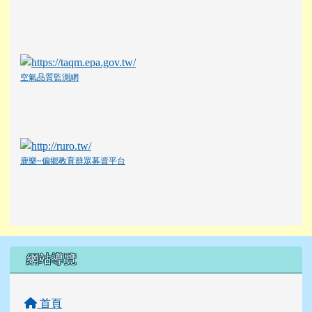
空氣品質監測網
鹿樂~偏鄉教育群眾募資平台
左邊區域內容
網站導覽
首頁