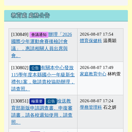
教育處 處務公告
[130849]
辦理「2026
2026-08-07 17:54
會議通知
體育保健科
温喬穎
國際少年運動會賽後檢討會
議」，惠請相關人員出席與
會。
[130802]
有關本中心發放
2026-08-07 17:49
公告
家庭教育中心
林昀萱
115學年度本縣國小一年級新生
禮包1案，敬請貴校協助辦理，
請查照。
[130851]
檢送教
2026-08-07 17:24
極重要
公告
學務管理科
石之妍
育部新版申請調查書、申復審
請書，請各校週知使用，請查
照。